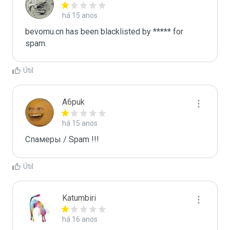
há 15 anos
bevomu.cn has been blacklisted by ***** for 
spam.
Útil
A6puk
há 15 anos
Спамеры / Spam !!!
Útil
Katumbiri
há 16 anos