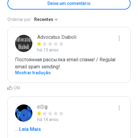
Deixe um comentário
Ordenar por:
Recentes
Advocatus Diaboli
há 13 anos
Постоянная рассылка email спама! / Regular 
email spam sending!
Mostrar tradução
Útil
c۞g
há 14 anos
...
 Leia Mais