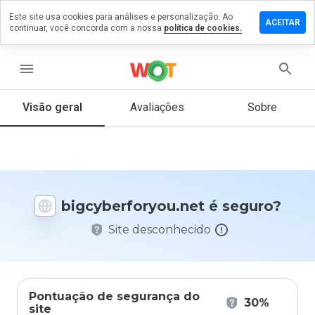
Este site usa cookies para análises e personalização. Ao
 um
ACEITAR
continuar, você concorda com a nossa
política de cookies.
tário em
erforyou.net
menu
Visão geral
Avaliações
Sobre
De 1
a 5,
que
nota
você
daria
bigcyberforyou.net é seguro?
a
este
Site desconhecido
site?
Pontuação de segurança do
30%
site