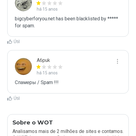
há 15 anos
bigcyberforyou.net has been blacklisted by ***** 
for spam.
Útil
A6puk
há 15 anos
Спамеры / Spam !!!
Útil
Sobre o WOT
Analisamos mais de 2 milhões de sites e contamos.