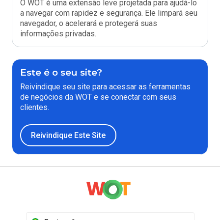
O WOT é uma extensão leve projetada para ajudá-lo
a navegar com rapidez e segurança. Ele limpará seu
navegador, o acelerará e protegerá suas
informações privadas.
Este é o seu site?
Reivindique seu site para acessar as ferramentas
de negócios da WOT e se conectar com seus
clientes.
Reivindique Este Site