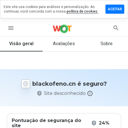
Este site usa cookies para análises e personalização. Ao
xe um
ACEITAR
continuar, você concorda com a nossa
política de cookies.
entário
ckofeno.cn
menu
Visão geral
Avaliações
Sobre
De 1
a 5,
que
nota
você
blackofeno.cn é seguro?
daria
a
Site desconhecido
este
site?
Pontuação de segurança do
24%
site