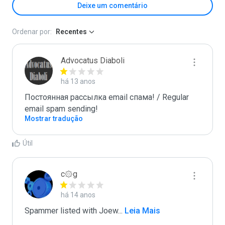
Deixe um comentário
Ordenar por:
Recentes
Advocatus Diaboli
há 13 anos
Постоянная рассылка email спама! / Regular 
email spam sending!
Mostrar tradução
Útil
c۞g
há 14 anos
Spammer listed with Joew
...
 Leia Mais