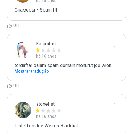
há 15 anos
Спамеры / Spam !!!
Útil
Katumbiri
há 16 anos
terdaftar dalam spam domain menurut joe wien
Mostrar tradução
Útil
stonefist
há 16 anos
Listed on Joe Wein´s Blacklist