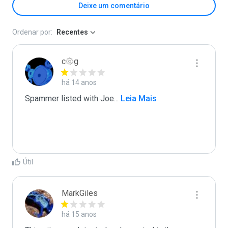
Deixe um comentário
Ordenar por:
Recentes
c۞g
há 14 anos
Spammer listed with Joe
...
 Leia Mais
Útil
MarkGiles
há 15 anos