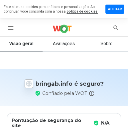
Este site usa cookies para análises e personalização. Ao
ixe um
ACEITAR
continuar, você concorda com a nossa
política de cookies.
mentário
m
ingab.info
menu
Visão geral
Avaliações
Sobre
De 1
a 5,
que
nota
você
bringab.info é seguro?
daria
a
Confiado pela WOT
este
site?
Pontuação de segurança do
N/A
site