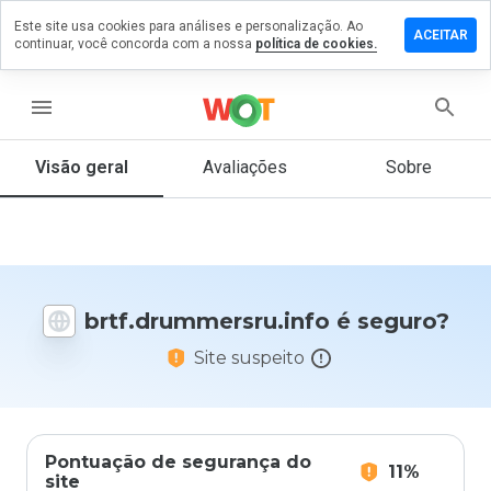
Este site usa cookies para análises e personalização. Ao
um
ACEITAR
continuar, você concorda com a nossa
política de cookies.
ário em
ummersru.info
menu
Visão geral
Avaliações
Sobre
De 1
a 5,
que
nota
você
daria
brtf.drummersru.info é seguro?
a
este
Site suspeito
site?
Pontuação de segurança do
11%
site