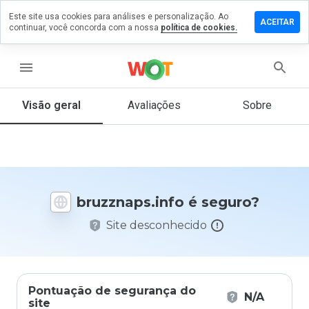
Este site usa cookies para análises e personalização. Ao
xe um
ACEITAR
continuar, você concorda com a nossa
política de cookies.
entário em
znaps.info
menu
Visão geral
Avaliações
Sobre
De 1
a 5,
que
nota
você
daria
bruzznaps.info é seguro?
a
este
Site desconhecido
site?
Pontuação de segurança do
N/A
site