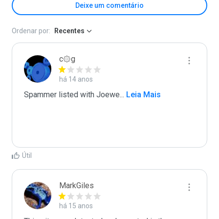
Deixe um comentário
Ordenar por:
Recentes
c۞g
há 14 anos
Spammer listed with Joewe
...
 Leia Mais
Útil
MarkGiles
há 15 anos