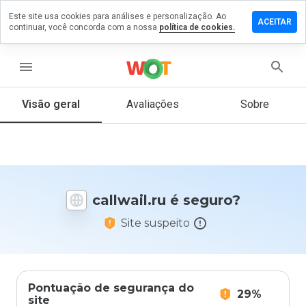
Este site usa cookies para análises e personalização. Ao
ixe um
ACEITAR
continuar, você concorda com a nossa
política de cookies.
mentário
m
llwail.ru
menu
Visão geral
Avaliações
Sobre
De 1
a 5,
que
nota
você
callwail.ru é seguro?
daria
a
Site suspeito
este
site?
Pontuação de segurança do
29%
site