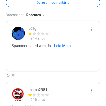
Deixe um comentário
Ordenar por:
Recentes
c۞g
há 14 anos
Spammer listed with Jo
...
 Leia Mais
Útil
marco2981
há 15 anos