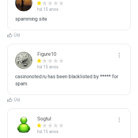
há 15 anos
spamming site
Útil
Figure10
há 15 anos
casinonoted.ru has been blacklisted by ***** for 
spam.
Útil
Sogtul
há 15 anos