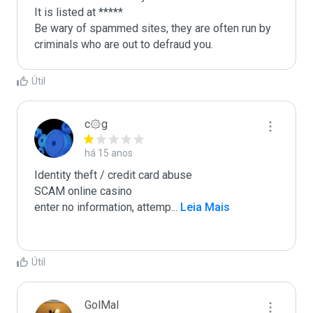
It is listed at *****

Be wary of spammed sites, they are often run by 
criminals who are out to defraud you.
Útil
c۞g
há 15 anos
Identity theft / credit card abuse

SCAM online casino

enter no information, attemp
...
 Leia Mais
Útil
GolMal