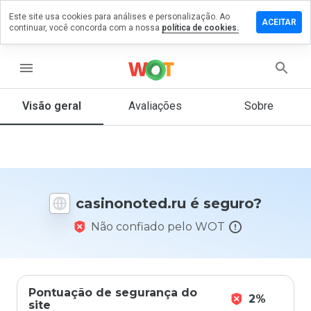
Este site usa cookies para análises e personalização. Ao
xe um
ACEITAR
continuar, você concorda com a nossa
política de cookies.
entário
nonoted.ru
menu
Visão geral
Avaliações
Sobre
De 1
a 5,
que
nota
você
casinonoted.ru é seguro?
daria
a
Não confiado pelo WOT
este
site?
Pontuação de segurança do
2%
site