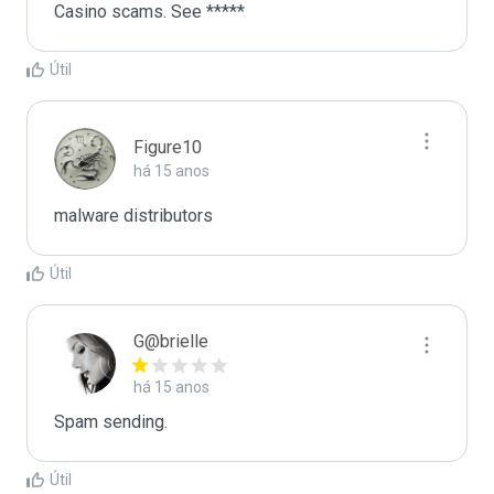
Casino scams. See *****
Útil
Figure10
há 15 anos
malware distributors 
Útil
G@brielle
há 15 anos
Spam sending.
Útil