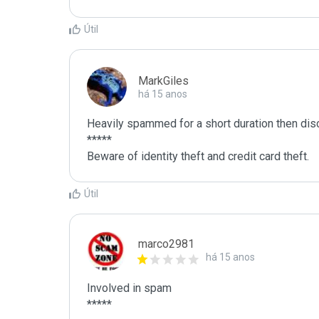
Útil
MarkGiles
há 15 anos
Heavily spammed for a short duration then dis
*****

Beware of identity theft and credit card theft.
Útil
marco2981
há 15 anos
Involved in spam

*****