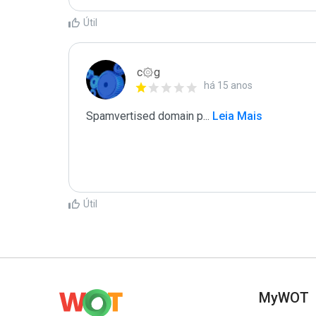
Útil
c۞g
há 15 anos
Spamvertised domain p
...
 Leia Mais
Útil
MyWOT