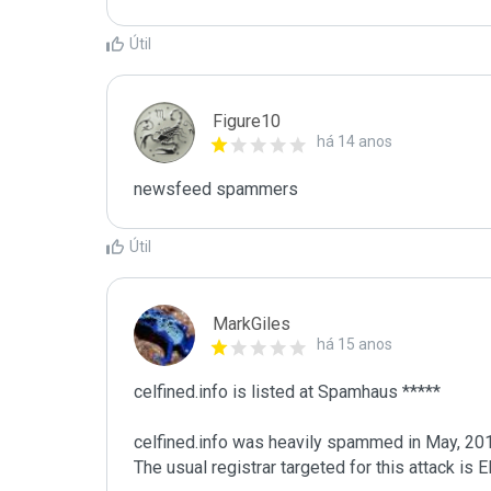
Útil
Figure10
há 14 anos
newsfeed spammers
Útil
MarkGiles
há 15 anos
celfined.info is listed at Spamhaus *****

celfined.info was heavily spammed in May, 201
The usual registrar targeted for this attack is