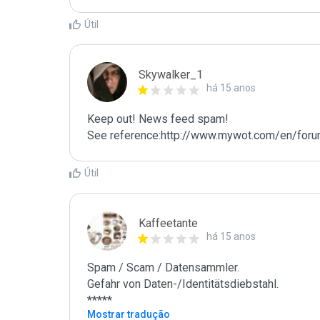
Útil
Skywalker_1
há 15 anos
Keep out! News feed spam!

See reference:http://www.mywot.com/en/fo
Útil
Kaffeetante
há 15 anos
Spam / Scam / Datensammler.

Gefahr von Daten-/Identitätsdiebstahl.

*****
Mostrar tradução