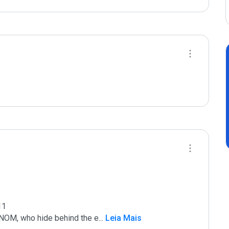
1

 ENOM, who hide behind the e
...
 Leia Mais