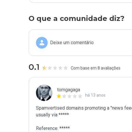
O que a comunidade diz?
Deixe um comentário
0.1
Com base em 8 avaliações
tomgagaga
há 13 anos
Spamvertised domains promoting a "news feed
usually via *****

Reference: *****