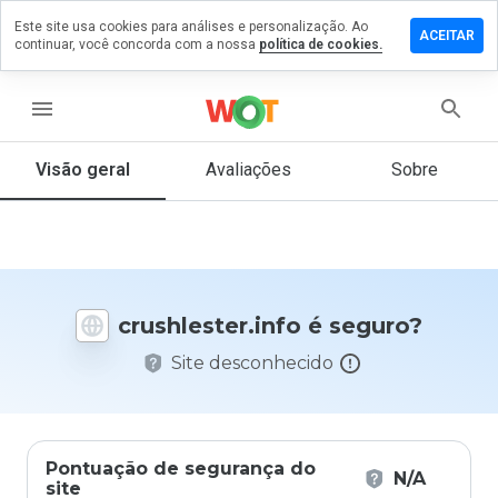
Este site usa cookies para análises e personalização. Ao
e um
ACEITAR
continuar, você concorda com a nossa
política de cookies.
ntário em
hlester.info
menu
Visão geral
Avaliações
Sobre
De 1
a 5,
que
nota
você
daria
crushlester.info é seguro?
a
este
Site desconhecido
site?
Pontuação de segurança do
N/A
site