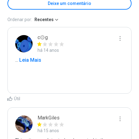
Deixe um comentário
Ordenar por:
Recentes
c۞g
há 14 anos
...
 Leia Mais
Útil
MarkGiles
há 15 anos