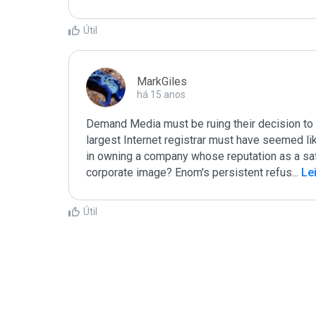
Útil
MarkGiles
há 15 anos
Demand Media must be ruing their decision to 
largest Internet registrar must have seemed like
in owning a company whose reputation as a safe 
corporate image? Enom's persistent refus
...
 Le
Útil