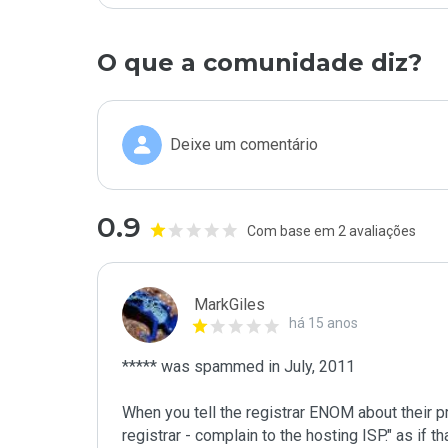
O que a comunidade diz?
Deixe um comentário
0.9
Com base em 2 avaliações
MarkGiles
há 15 anos
***** was spammed in July, 2011

When you tell the registrar ENOM about their pr
registrar - complain to the hosting ISP." as if 