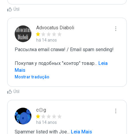
Útil
Advocatus Diaboli
há 14 anos
Рассылка email спама! / Email spam sending! 

Покупая у подобных "контор" товар
...
 Leia 
Mais
Mostrar tradução
Útil
c۞g
há 14 anos
Spammer listed with Joe
...
 Leia Mais