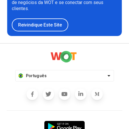
de negócios da WOT e se conectar com seus
clientes.
Reivindique Este Site
Português