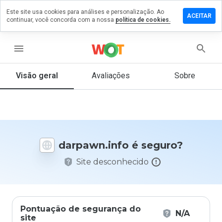
Este site usa cookies para análises e personalização. Ao
ixe um
ACEITAR
continuar, você concorda com a nossa
política de cookies.
entário
pawn.info
menu
Visão geral
Avaliações
Sobre
De 1
a 5,
que
nota
você
darpawn.info é seguro?
daria
a
Site desconhecido
este
site?
Pontuação de segurança do
N/A
site