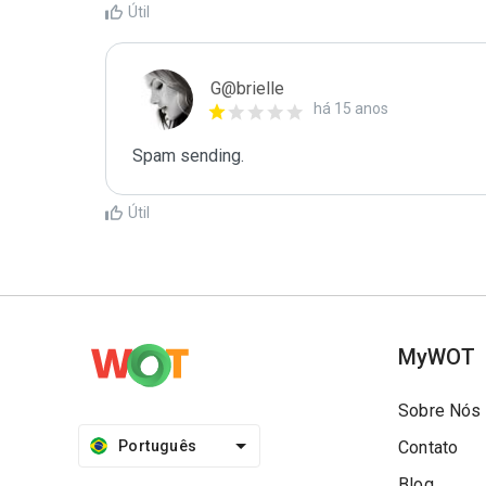
Útil
G@brielle
há 15 anos
Spam sending.
Útil
MyWOT
Sobre Nós
Português
Contato
Blog