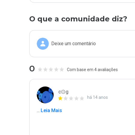
O que a comunidade diz?
Deixe um comentário
0
Com base em 4 avaliações
c۞g
há 14 anos
...
 Leia Mais