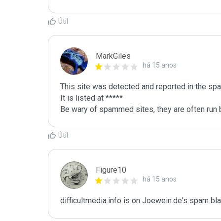
Útil
MarkGiles
há 15 anos
This site was detected and reported in the spa
It is listed at *****

Be wary of spammed sites, they are often run b
Útil
Figure10
há 15 anos
difficultmedia.info is on Joewein.de's spam bla