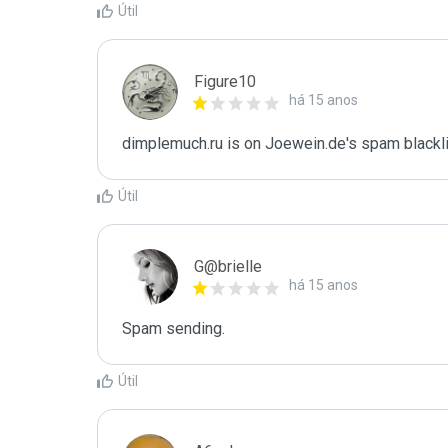
Útil
Figure10
há 15 anos
dimplemuch.ru is on Joewein.de's spam blackli
Útil
G@brielle
há 15 anos
Spam sending.
Útil