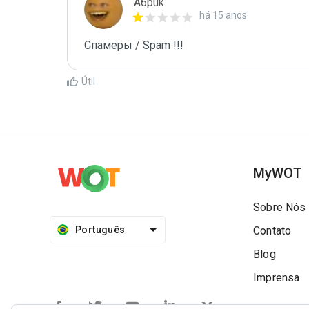
A6puk
há 15 anos
Спамеры / Spam !!!
Útil
MyWOT
Sobre Nós
Português
Contato
Blog
Imprensa