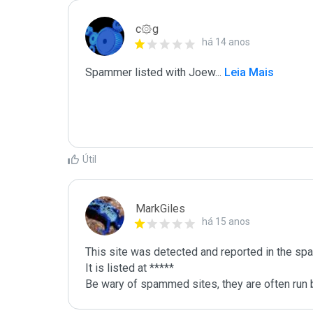
c۞g
há 14 anos
Spammer listed with Joew
...
 Leia Mais
Útil
MarkGiles
há 15 anos
This site was detected and reported in the spa
It is listed at *****

Be wary of spammed sites, they are often run b