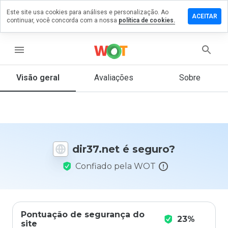
Este site usa cookies para análises e personalização. Ao
ixe um
ACEITAR
continuar, você concorda com a nossa
política de cookies.
mentário
m
r37.net
menu
Visão geral
Avaliações
Sobre
De 1
a 5,
que
nota
você
dir37.net é seguro?
daria
a
Confiado pela WOT
este
site?
Pontuação de segurança do
23%
site