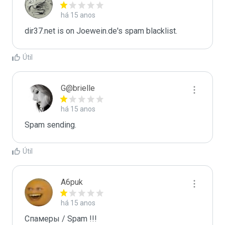
há 15 anos
dir37.net is on Joewein.de's spam blacklist.
Útil
G@brielle
há 15 anos
Spam sending.
Útil
A6puk
há 15 anos
Спамеры / Spam !!!