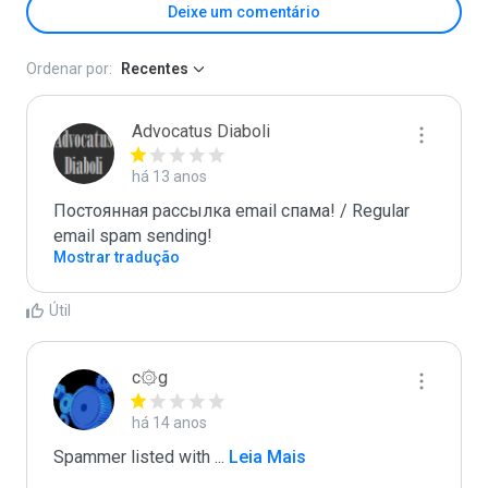
Deixe um comentário
Ordenar por:
Recentes
Advocatus Diaboli
há 13 anos
Постоянная рассылка email спама! / Regular 
email spam sending!
Mostrar tradução
Útil
c۞g
há 14 anos
Spammer listed with 
...
 Leia Mais