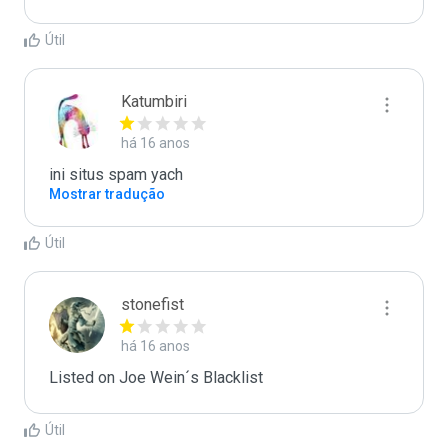
Útil
Katumbiri
há 16 anos
ini situs spam yach
Mostrar tradução
Útil
stonefist
há 16 anos
Listed on Joe Wein´s Blacklist
Útil