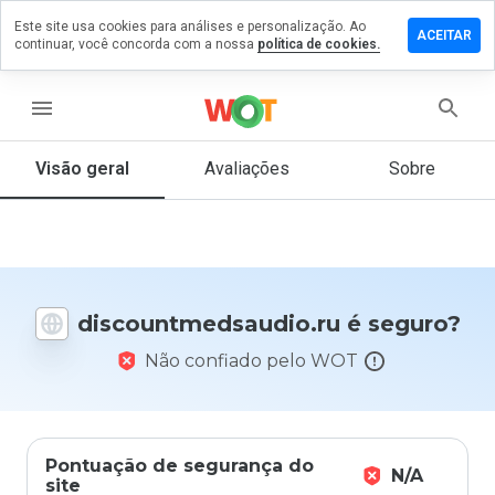
Este site usa cookies para análises e personalização. Ao
m comentário
ACEITAR
continuar, você concorda com a nossa
política de cookies.
tmedsaudio.ru
menu
Visão geral
Avaliações
Sobre
De 1
a 5,
que
nota
você
daria
discountmedsaudio.ru é seguro?
a
este
Não confiado pelo WOT
site?
Pontuação de segurança do
N/A
site