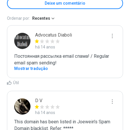
Deixe um comentário
Ordenar por:
Recentes
Advocatus Diaboli
há 14 anos
Постоянная рассылка email спама! / Regular 
email spam sending!
Mostrar tradução
Útil
D V
há 14 anos
This domain has been listed in Joewein's Spam 
Domain blacklist. Refer: *****