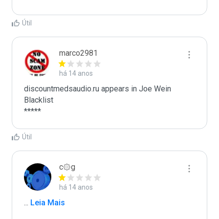
Útil
marco2981
há 14 anos
discountmedsaudio.ru appears in Joe Wein 
Blacklist

*****
Útil
c۞g
há 14 anos
...
 Leia Mais