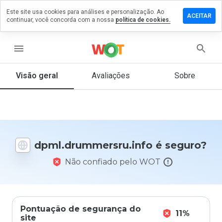
Este site usa cookies para análises e personalização. Ao
m comentário
ACEITAR
continuar, você concorda com a nossa
política de cookies.
ummersru.info
menu
Visão geral
Avaliações
Sobre
De 1
a 5,
que
nota
você
daria
dpml.drummersru.info é seguro?
a
este
Não confiado pelo WOT
site?
Pontuação de segurança do
11%
site