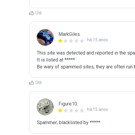
Útil
MarkGiles
há 15 anos
This site was detected and reported in the spa
It is listed at *****

Be wary of spammed sites, they are often run b
Útil
Figure10
há 15 anos
Spammer; blacklisted by *****