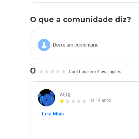
O que a comunidade diz?
Deixe um comentário
0
Com base em 4 avaliações
c۞g
há 14 anos
...
 Leia Mais