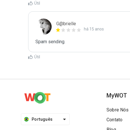
Útil
G@brielle
há 15 anos
Spam sending.
Útil
MyWOT
Sobre Nós
Português
Contato
Blog