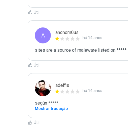
Útil
anonom0us
A
há 14 anos
sites are a source of maleware listed on *****
Útil
adeffis
há 14 anos
según *****
Mostrar tradução
Útil