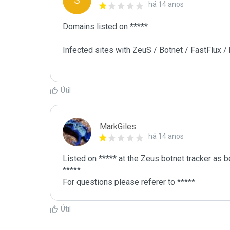
S
há 14 anos
Domains listed on ***** 

Infected sites with ZeuS / Botnet / FastFlux /
Útil
MarkGiles
há 14 anos
Listed on ***** at the Zeus botnet tracker as b
*****

For questions please referer to *****
Útil