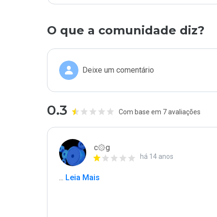
O que a comunidade diz?
Deixe um comentário
0.3
Com base em 7 avaliações
c۞g
há 14 anos
...
 Leia Mais