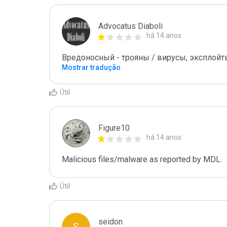
Advocatus Diaboli
há 14 anos
Вредоносный - трояны / вирусы, эксплойты! /
Mostrar tradução
Útil
Figure10
há 14 anos
Malicious files/malware as reported by MDL.
Útil
seidon