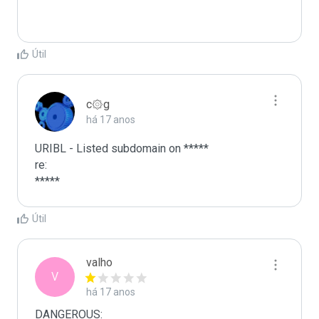
Útil
c۞g
há 17 anos
URIBL - Listed subdomain on *****

re:

*****
Útil
valho
V
há 17 anos
DANGEROUS:
