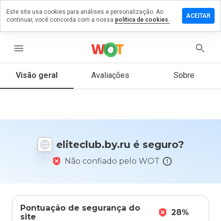
Este site usa cookies para análises e personalização. Ao
xe um
ACEITAR
continuar, você concorda com a nossa
política de cookies.
entário
eclub.by.ru
menu
Visão geral
Avaliações
Sobre
De 1
a 5,
que
nota
você
eliteclub.by.ru é seguro?
daria
a
Não confiado pelo WOT
este
site?
Pontuação de segurança do
28%
site