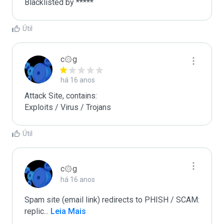
Blacklisted by ***** 
Útil
c۞g
há 16 anos
Attack Site, contains:

Exploits / Virus / Trojans
Útil
c۞g
há 16 anos
Spam site (email link) redirects to PHISH / SCAM:

replic
...
 Leia Mais