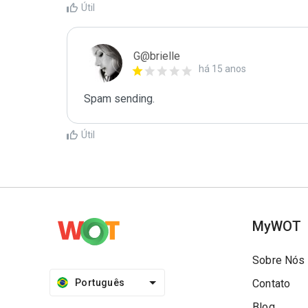
Útil
G@brielle
há 15 anos
Spam sending.
Útil
MyWOT
Sobre Nós
Português
Contato
Blog