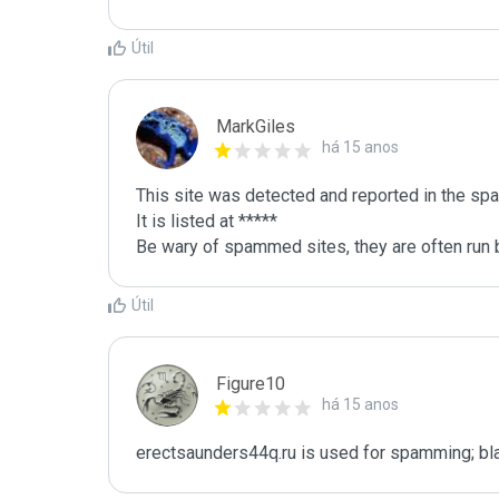
Útil
MarkGiles
há 15 anos
This site was detected and reported in the spa
It is listed at *****

Be wary of spammed sites, they are often run b
Útil
Figure10
há 15 anos
erectsaunders44q.ru is used for spamming; bla