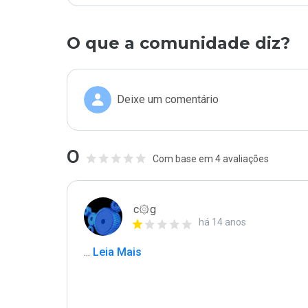
O que a comunidade diz?
Deixe um comentário
0
Com base em 4 avaliações
c۞g
há 14 anos
...
 Leia Mais