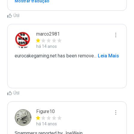
Mostrar tradução
Útil
marco2981
há 14 anos
eurocakegaming.net has been remove
...
 Leia Mais
Útil
Figure10
há 14 anos
Spammers reported by JoeWein