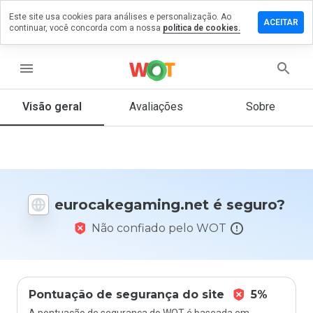
Este site usa cookies para análises e personalização. Ao
 um
ACEITAR
continuar, você concorda com a nossa
política de cookies.
ário em
kegaming.net
menu
Visão geral
Avaliações
Sobre
De 1
a 5,
que
nota
você
daria
eurocakegaming.net é seguro?
a
este
Não confiado pelo WOT
site?
Pontuação de segurança do site
5%