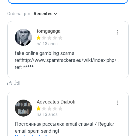
Ordenar por:
Recentes
tomgagaga
há 13 anos
fake online gambling scams

ref:http://www.spamtrackers.eu/wiki/index.php/Gamblin
ref: *****
Útil
Advocatus Diaboli
há 13 anos
Постоянная рассылка email спама! / Regular 
email spam sending!