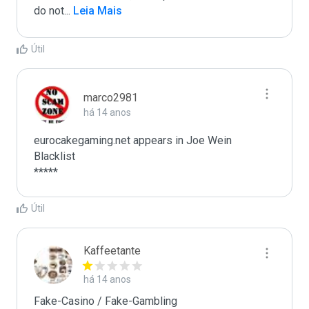
do not
...
 Leia Mais
Útil
marco2981
há 14 anos
eurocakegaming.net appears in Joe Wein 
Blacklist

*****
Útil
Kaffeetante
há 14 anos
Fake-Casino / Fake-Gambling
