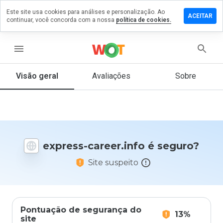
Este site usa cookies para análises e personalização. Ao
ixe um
ACEITAR
continuar, você concorda com a nossa
política de cookies.
mentário
m
press-
menu
reer.info
Visão geral
Avaliações
Sobre
De 1
a 5,
que
nota
express-career.info é seguro?
você
daria
Site suspeito
a
este
site?
Pontuação de segurança do
13%
site