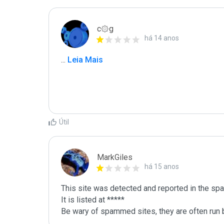
c۞g
há 14 anos
...
 Leia Mais
Útil
MarkGiles
há 15 anos
This site was detected and reported in the spa
It is listed at *****

Be wary of spammed sites, they are often run b