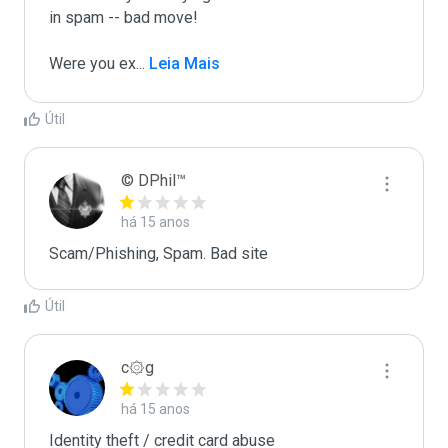
in spam -- bad move!

Were you ex
...
 Leia Mais
Útil
© DPhil™
há 15 anos
Scam/Phishing, Spam. Bad site
Útil
c۞g
há 15 anos
Identity theft / credit card abuse
