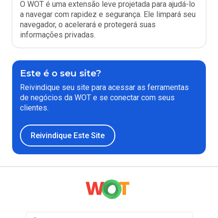
O WOT é uma extensão leve projetada para ajudá-lo
a navegar com rapidez e segurança. Ele limpará seu
navegador, o acelerará e protegerá suas
informações privadas.
Este é o seu site?
Reivindique seu site para acessar as ferramentas
de negócios da WOT e se conectar com seus
clientes.
Reivindique Este Site