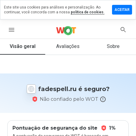
Este site usa cookies para análises e personalização. Ao
ixe um
ACEITAR
continuar, você concorda com a nossa
política de cookies.
mentário
m
despell.ru
menu
Visão geral
Avaliações
Sobre
De 1
a 5,
que
nota
você
fadespell.ru é seguro?
daria
a
Não confiado pelo WOT
este
site?
Pontuação de segurança do site
1%