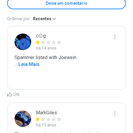
Deixe um comentário
Ordenar por:
Recentes
c۞g
há 14 anos
...
 Leia Mais
Útil
MarkGiles
há 15 anos