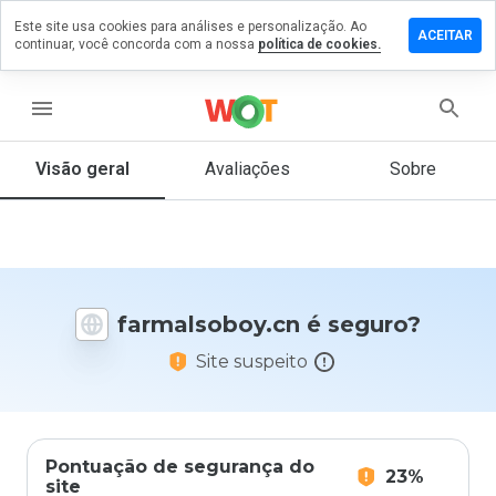
Este site usa cookies para análises e personalização. Ao
xe um
ACEITAR
continuar, você concorda com a nossa
política de cookies.
ntário em
alsoboy.cn
menu
Visão geral
Avaliações
Sobre
De 1
a 5,
que
nota
você
daria
farmalsoboy.cn é seguro?
a
este
Site suspeito
site?
Pontuação de segurança do
23%
site