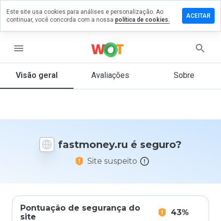
Este site usa cookies para análises e personalização. Ao
ixe um
ACEITAR
continuar, você concorda com a nossa
política de cookies.
entário
tmoney.ru
menu
Visão geral
Avaliações
Sobre
De 1
a 5,
que
nota
você
fastmoney.ru é seguro?
daria
a
Site suspeito
este
site?
Pontuação de segurança do
43%
site