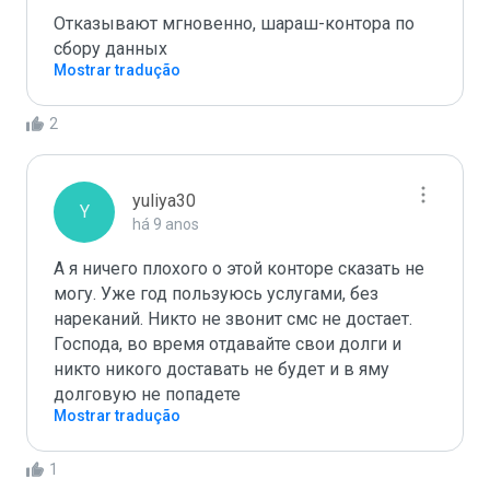
Отказывают мгновенно, шараш-контора по 
сбору данных 
Mostrar tradução
2
yuliya30
Y
há 9 anos
А я ничего плохого о этой конторе сказать не 
могу. Уже год пользуюсь услугами, без 
нареканий. Никто не звонит смс не достает. 
Господа, во время отдавайте свои долги и 
никто никого доставать не будет и в яму 
Mostrar tradução
1