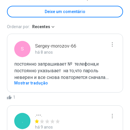
Deixe um comentário
Ordenar por:
Recentes
Sergey-morozov-66
S
há 8 anos
постоянно запрашивает №  телефона,и 
постоянно указывает  на то,что пароль 
неверен и все снова повторяется сначала....
Mostrar tradução
1
.---.
.
há 9 anos