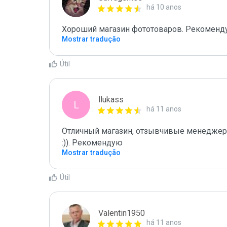
há 10 anos
Хороший магазин фототоваров. Рекомен
Mostrar tradução
Útil
llukass
L
há 11 anos
Отличный магазин, отзывчивые менеджеры,
:)). Рекомендую 
Mostrar tradução
Útil
Valentin1950
há 11 anos