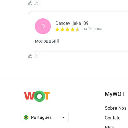
Útil
Dancev_jeka_89
D
há 16 anos
молодцы!!!
Útil
MyWOT
Sobre Nós
Português
Contato
Blog