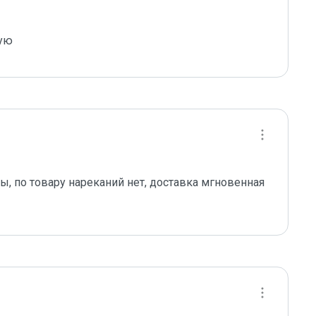
дую
 по товару нареканий нет, доставка мгновенная 