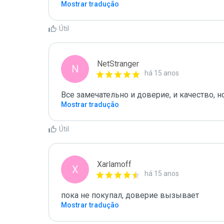
Mostrar tradução
Útil
NetStranger
N
há 15 anos
Все замечательно и доверие, и качество, н
Mostrar tradução
Útil
Xarlamoff
X
há 15 anos
пока не покупал, доверие вызывает
Mostrar tradução