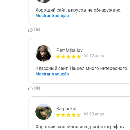
Хороший сайт, вирусов не обнаружено.
Mostrar tradução
Útil
Petr.Mihailov
há 12 anos
Классный сайт. Нашел много интересного.
Mostrar tradução
Útil
Karpuskul
há 13 anos
Хороший сайт магазина для фотографов 