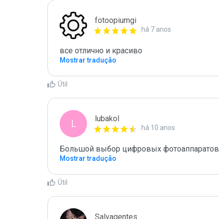
fotoopiumgi
há 7 anos
все отлично и красиво
Mostrar tradução
Útil
lubakol
L
há 10 anos
Большой выбор цифровых фотоаппаратов 
Mostrar tradução
Útil
Salvagentes