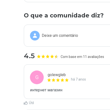
O que a comunidade diz?
Deixe um comentário
4.5
Com base em 11 avaliações
golewgleb
G
há 7 anos
интернет магазин
Útil