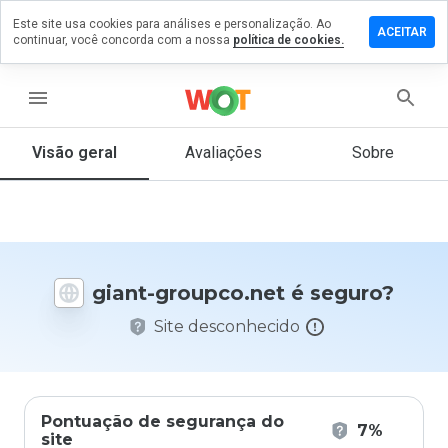
Este site usa cookies para análises e personalização. Ao
ixe um
ACEITAR
continuar, você concorda com a nossa
política de cookies.
mentário
 giant-
oupco.net
menu
Visão geral
Avaliações
Sobre
De 1
a 5,
que
nota
você
giant-groupco.net é seguro?
daria
a
Site desconhecido
este
site?
Pontuação de segurança do
7%
site