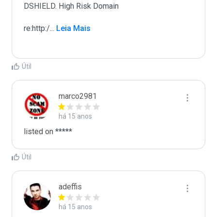
DSHIELD. High Risk Domain

re:http:/
...
 Leia Mais
Útil
marco2981
há 15 anos
listed on *****
Útil
adeffis
há 15 anos