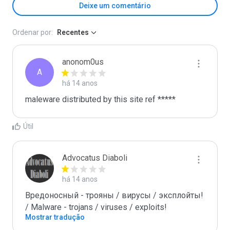
Deixe um comentário
Ordenar por:
Recentes
anonom0us
A
há 14 anos
maleware distributed by this site ref *****
Útil
Advocatus Diaboli
há 14 anos
Вредоносный - трояны / вирусы / эксплойты! 
/ Malware - trojans / viruses / exploits!
Mostrar tradução