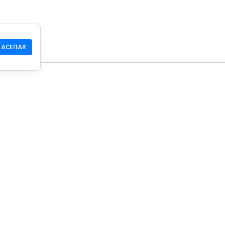
ACEITAR
Comunidade
Produtos
Suporte
Download
Comunidade
Celular
Wiki
Desenvolvedor
Reivindicar um Site
Verificação de segura