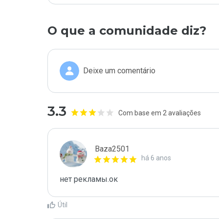
O que a comunidade diz?
Deixe um comentário
3.3
Com base em 2 avaliações
Baza2501
há 6 anos
нет рекламы.ок
Útil