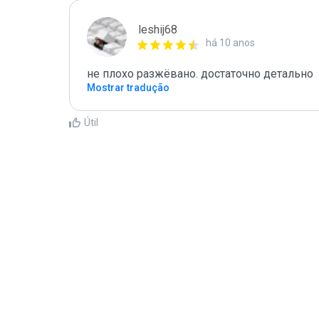
leshij68
há 10 anos
не плохо разжёвано. достаточно детально
Mostrar tradução
Útil