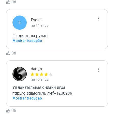
Útil
Evge1
E
há 14 anos
Гладиаторы рулят!
Mostrar tradução
Útil
dao_s
há 15 anos
Увлекательная онлайн игра

http://gladiators.ru/?ref=1208239
Mostrar tradução
Útil