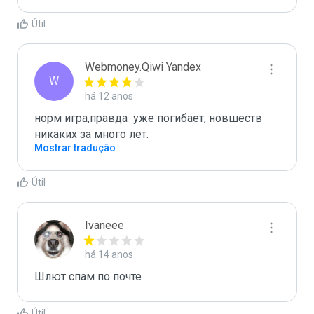
Útil
Webmoney.Qiwi Yandex
W
há 12 anos
норм игра,правда  уже погибает, новшеств 
никаких за много лет.
Mostrar tradução
Útil
Ivaneee
há 14 anos
Шлют спам по почте
Útil