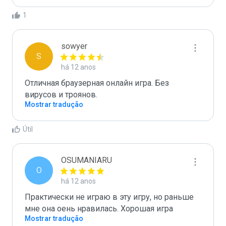
1
sowyer
S
há 12 anos
Отличная браузерная онлайн игра. Без 
вирусов и троянов.
Mostrar tradução
Útil
OSUMANIARU
O
há 12 anos
Практически не играю в эту игру, но раньше 
Mostrar tradução