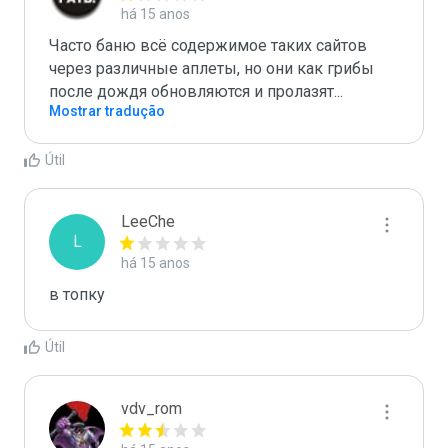
há 15 anos
Часто баню всё содержимое таких сайтов 
через различные аплеты, но они как грибы 
после дождя обновляются и пролазят...
Mostrar tradução
Útil
LeeChe
L
há 15 anos
в топку
Útil
vdv_rom