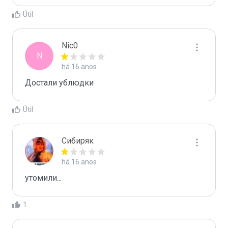
Útil
Nic0
N
há 16 anos
Достали ублюдки
Útil
Сибиряк
há 16 anos
утомили...
1