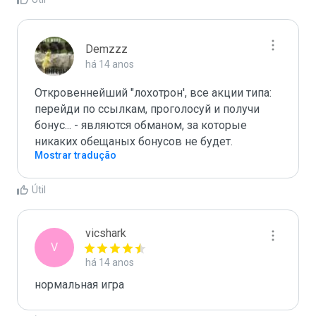
Demzzz
há 14 anos
Откровеннейший "лохотрон', все акции типа: 
перейди по ссылкам, проголосуй и получи 
бонус... - являются обманом, за которые 
никаких обещаных бонусов не будет. 
Mostrar tradução
Útil
vicshark
V
há 14 anos
нормальная игра