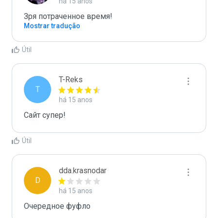
há 15 anos
Зря потраченное время!
Mostrar tradução
Útil
T-Reks
T
há 15 anos
Сайт супер!
Útil
dda.krasnodar
D
há 15 anos
Очередное фуфло