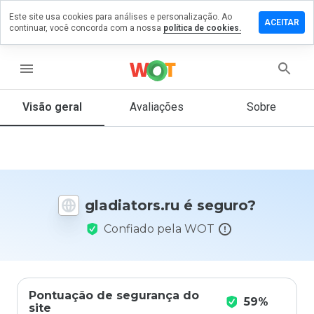
Este site usa cookies para análises e personalização. Ao
ixe um
ACEITAR
continuar, você concorda com a nossa
política de cookies.
mentário
diators.ru
menu
Visão geral
Avaliações
Sobre
De 1
a 5,
que
nota
você
gladiators.ru é seguro?
daria
a
Confiado pela WOT
este
site?
Pontuação de segurança do
59%
site