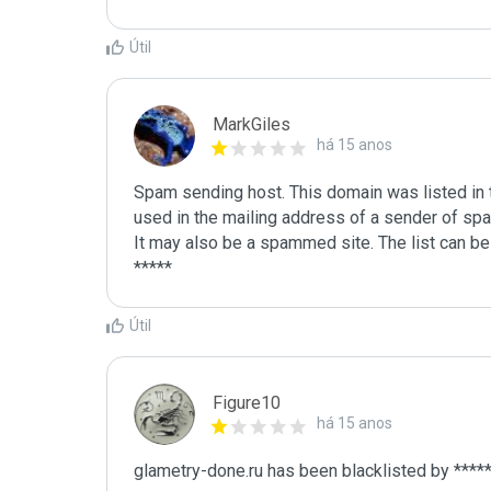
Útil
MarkGiles
há 15 anos
Spam sending host. This domain was listed in th
used in the mailing address of a sender of spa
It may also be a spammed site. The list can be 
Útil
Figure10
há 15 anos
glametry-done.ru has been blacklisted by ****