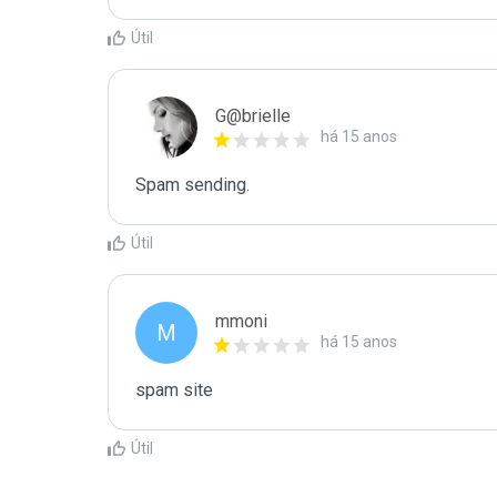
Útil
G@brielle
há 15 anos
Spam sending.
Útil
mmoni
M
há 15 anos
spam site
Útil