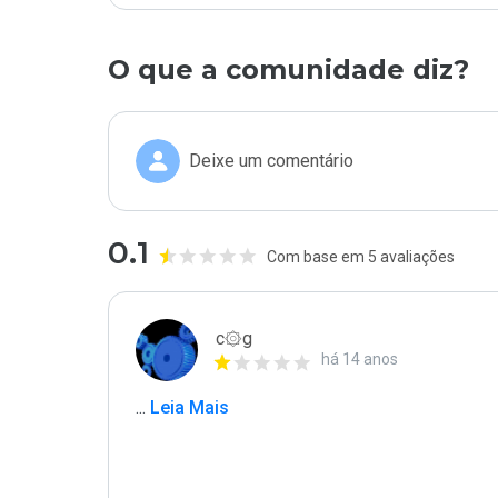
O que a comunidade diz?
Deixe um comentário
0.1
Com base em 5 avaliações
c۞g
há 14 anos
...
 Leia Mais