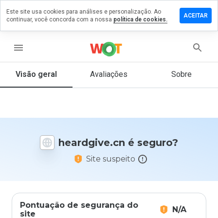
Este site usa cookies para análises e personalização. Ao
ixe um
ACEITAR
continuar, você concorda com a nossa
política de cookies.
mentário
rdgive.cn
menu
Visão geral
Avaliações
Sobre
De 1
a 5,
que
nota
você
heardgive.cn é seguro?
daria
a
Site suspeito
este
site?
Pontuação de segurança do
N/A
site