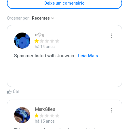
Deixe um comentário
Ordenar por:
Recentes
c۞g
há 14 anos
Spammer listed with Joewein
...
 Leia Mais
Útil
MarkGiles
há 15 anos