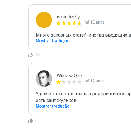
iskander.by
I
há 12 anos
Много заказных статей, иногда вводящих 
Mostrar tradução
Útil
WitnessOne
há 12 anos
Удаляют все отзывы на предприятия котор
есть сайт жуликов.
Mostrar tradução
1