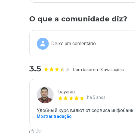
O que a comunidade diz?
Deixe um comentário
3.5
Com base em 3 avaliações
bayarau
há 5 anos
Удобный курс валют от сервиса инфобанк 
Mostrar tradução
Útil