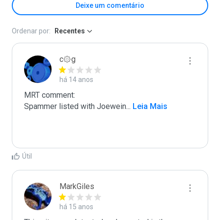
Deixe um comentário
Ordenar por:
Recentes
c۞g
há 14 anos
MRT comment:

Spammer listed with Joewein
...
 Leia Mais
Útil
MarkGiles
há 15 anos