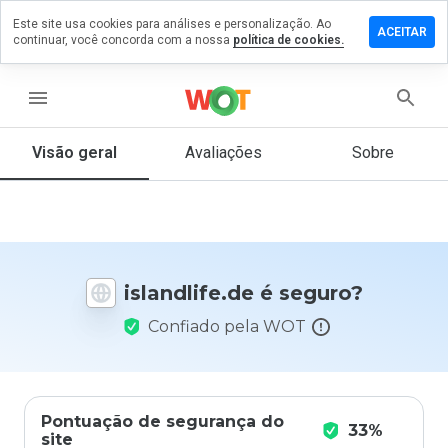
Este site usa cookies para análises e personalização. Ao
ixe um
ACEITAR
continuar, você concorda com a nossa
política de cookies.
mentário
andlife.de
menu
Visão geral
Avaliações
Sobre
De 1
a 5,
que
nota
você
islandlife.de é seguro?
daria
a
Confiado pela WOT
este
site?
Pontuação de segurança do
33%
site