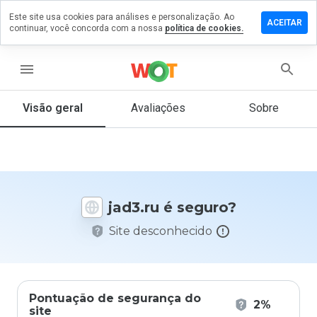
Este site usa cookies para análises e personalização. Ao
ixe um
ACEITAR
continuar, você concorda com a nossa
política de cookies.
mentário
 jad3.ru
menu
Visão geral
Avaliações
Sobre
De 1
a 5,
que
nota
você
daria
jad3.ru é seguro?
a
este
Site desconhecido
site?
Pontuação de segurança do
2%
site