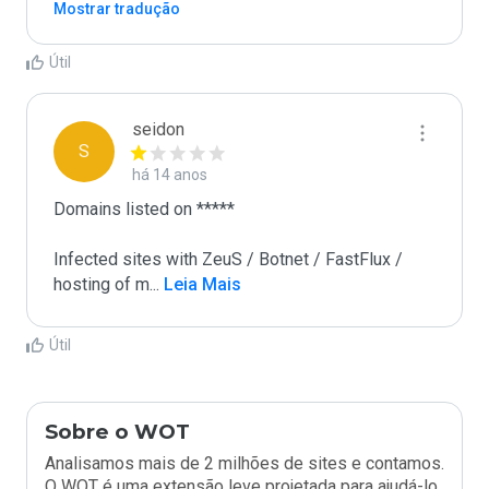
Mostrar tradução
Útil
seidon
S
há 14 anos
Domains listed on ***** 

Infected sites with ZeuS / Botnet / FastFlux / 
hosting of m
...
 Leia Mais
Útil
Sobre o WOT
Analisamos mais de 2 milhões de sites e contamos.
O WOT é uma extensão leve projetada para ajudá-lo