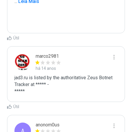
...
 Leia Mais
Útil
marco2981
há 14 anos
jad3.ru is listed by the authoritative Zeus Botnet 
Tracker at ***** -

*****
Útil
anonom0us
A