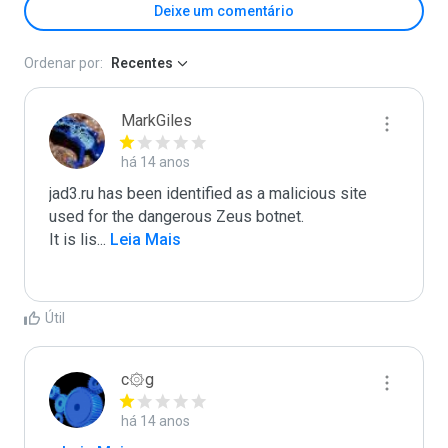
Deixe um comentário
Ordenar por:
Recentes
MarkGiles
há 14 anos
jad3.ru has been identified as a malicious site 
used for the dangerous Zeus botnet.

It is lis
...
 Leia Mais
Útil
c۞g
há 14 anos