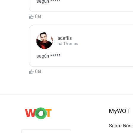
según *****
Útil
adeffis
há 15 anos
según *****
Útil
MyWOT
Sobre Nós