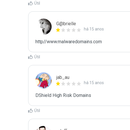
Útil
G@brielle
há 15 anos
http//www.malwaredomains.com
Útil
jab_au
há 15 anos
DShield High Risk Domains
Útil