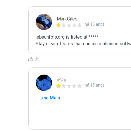
MarkGiles
há 15 anos
jebaunfols.org is listed at *****

Stay clear of sites that contain malicious softw
Útil
c۞g
há 15 anos
...
 Leia Mais