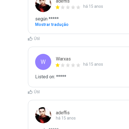
adeffis
há 15 anos
según *****
Mostrar tradução
Útil
Warxas
W
há 15 anos
Listed on: *****
Útil
adeffis
há 15 anos