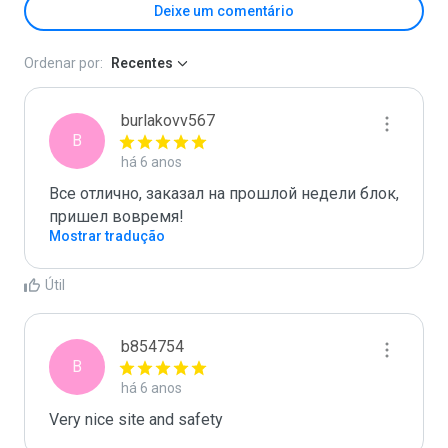
Deixe um comentário
Ordenar por:
Recentes
burlakovv567
B
há 6 anos
Все отлично, заказал на прошлой недели блок, 
пришел вовремя!
Mostrar tradução
Útil
b854754
B
há 6 anos
Very nice site and safety