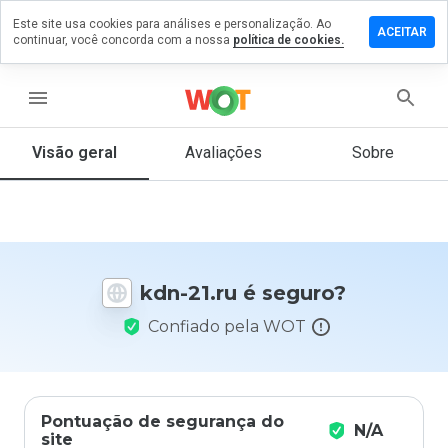
Este site usa cookies para análises e personalização. Ao
ixe um
ACEITAR
continuar, você concorda com a nossa
política de cookies.
mentário
 kdn-
.ru
menu
Visão geral
Avaliações
Sobre
De 1
a 5,
que
nota
você
kdn-21.ru é seguro?
daria
a
Confiado pela WOT
este
site?
Pontuação de segurança do
N/A
site