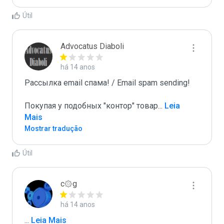
Útil
Advocatus Diaboli
há 14 anos
Рассылка email спама! / Email spam sending! 

Покупая у подобных "контор" товар
...
 Leia 
Mais
Mostrar tradução
Útil
c۞g
há 14 anos
...
 Leia Mais