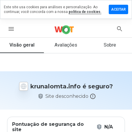
Este site usa cookies para análises e personalização. Ao
xe um
ACEITAR
continuar, você concorda com a nossa
política de cookies.
ntário em
alomta.info
menu
Visão geral
Avaliações
Sobre
De 1
a 5,
que
nota
você
daria
krunalomta.info é seguro?
a
este
Site desconhecido
site?
Pontuação de segurança do
N/A
site