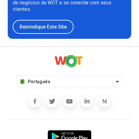
de negócios da WOT e se conectar com seus
clientes.
Reivindique Este Site
Português