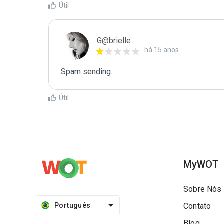
Útil
G@brielle
há 15 anos
Spam sending.
Útil
MyWOT
Sobre Nós
Português
Contato
Blog