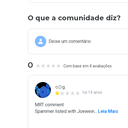
O que a comunidade diz?
Deixe um comentário
0
Com base em 4 avaliações
c۞g
há 14 anos
MRT comment:

Spammer listed with Joewein
...
 Leia Mais