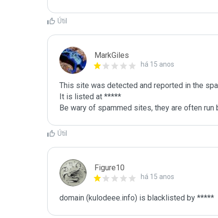
Útil
MarkGiles
há 15 anos
This site was detected and reported in the spa
It is listed at *****

Be wary of spammed sites, they are often run b
Útil
Figure10
há 15 anos
domain (kulodeee.info) is blacklisted by *****