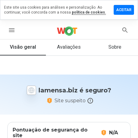
Este site usa cookies para análises e personalização. Ao
ixe um
ACEITAR
continuar, você concorda com a nossa
política de cookies.
mentário
m
mensa.biz
menu
Visão geral
Avaliações
Sobre
De 1
a 5,
que
nota
você
lamensa.biz é seguro?
daria
a
Site suspeito
este
site?
Pontuação de segurança do
N/A
site