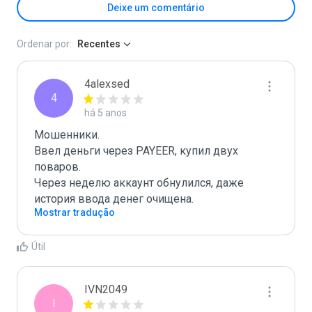
Deixe um comentário
Ordenar por:
Recentes
4alexsed
4
há 5 anos
Мошенники.

Ввел деньги через PAYEER, купил двух 
поваров.

Через неделю аккаунт обнулился, даже 
Mostrar tradução
Útil
IVN2049
I