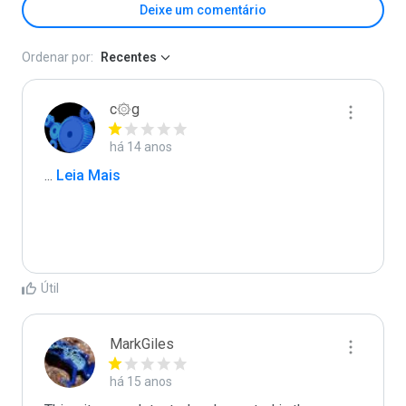
Deixe um comentário
Ordenar por:
Recentes
c۞g
há 14 anos
...
 Leia Mais
Útil
MarkGiles
há 15 anos