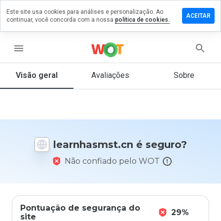
Este site usa cookies para análises e personalização. Ao
xe um
ACEITAR
continuar, você concorda com a nossa
política de cookies.
entário em
nhasmst.cn
menu
Visão geral
Avaliações
Sobre
De 1
a 5,
que
nota
você
daria
learnhasmst.cn é seguro?
a
este
Não confiado pelo WOT
site?
Pontuação de segurança do
29%
site