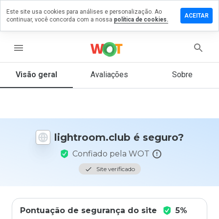
Este site usa cookies para análises e personalização. Ao
xe um
ACEITAR
continuar, você concorda com a nossa
política de cookies.
entário
troom.club
menu
Visão geral
Avaliações
Sobre
De 1
a 5,
que
nota
você
lightroom.club é seguro?
daria
a
Confiado pela WOT
este
site?
Site verificado
Pontuação de segurança do site
5%