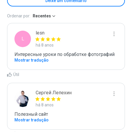
Deixe um comentário
Ordenar por:
Recentes
lesn
L
há 8 anos
Интересные уроки по обработке фотографий
Mostrar tradução
Útil
Сергей Лепехин
há 8 anos
Полезный сайт
Mostrar tradução