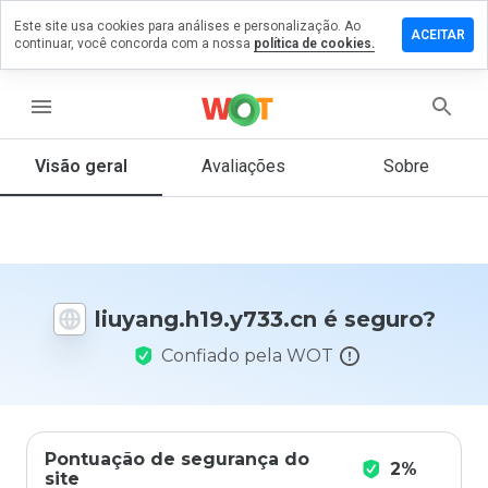
Este site usa cookies para análises e personalização. Ao
 um
ACEITAR
continuar, você concorda com a nossa
política de cookies.
tário em
g.h19.y733.cn
menu
Visão geral
Avaliações
Sobre
De 1
a 5,
que
nota
você
daria
liuyang.h19.y733.cn é seguro?
a
este
Confiado pela WOT
site?
Pontuação de segurança do
2%
site