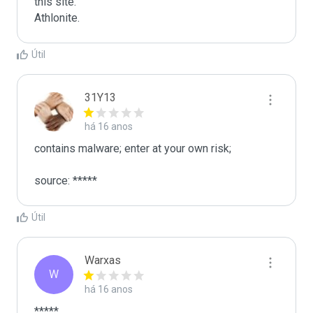
this site.

Athlonite.
Útil
31Y13
há 16 anos
contains malware; enter at your own risk;

source: *****
Útil
Warxas
W
há 16 anos
*****