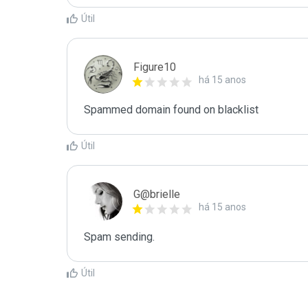
Útil
Figure10
há 15 anos
Spammed domain found on blacklist 
Útil
G@brielle
há 15 anos
Spam sending.
Útil