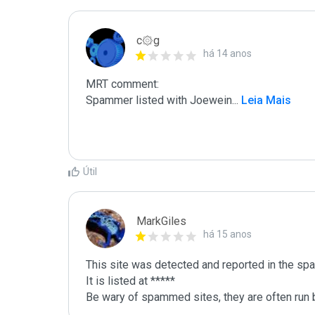
c۞g
há 14 anos
MRT comment:

Spammer listed with Joewein
...
 Leia Mais
Útil
MarkGiles
há 15 anos
This site was detected and reported in the spa
It is listed at *****

Be wary of spammed sites, they are often run b