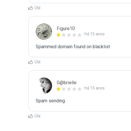
Útil
Figure10
há 15 anos
Spammed domain found on blacklist 
Útil
G@brielle
há 15 anos
Spam sending.
Útil