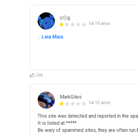
c۞g
há 14 anos
...
 Leia Mais
Útil
MarkGiles
há 15 anos
This site was detected and reported in the spa
It is listed at *****

Be wary of spammed sites, they are often run b