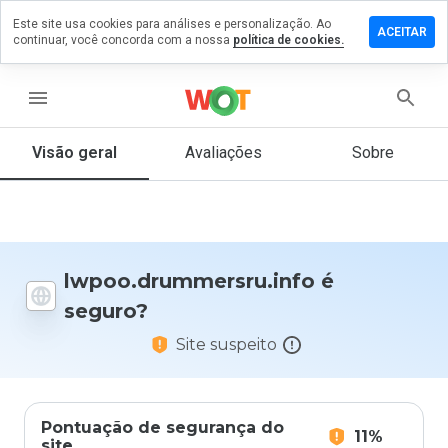
Este site usa cookies para análises e personalização. Ao
m comentário
ACEITAR
continuar, você concorda com a nossa
política de cookies.
rummersru.info
menu
Visão geral
Avaliações
Sobre
De 1
a 5,
que
nota
você
daria
lwpoo.drummersru.info é
a
seguro?
este
site?
Site suspeito
Pontuação de segurança do
11%
site