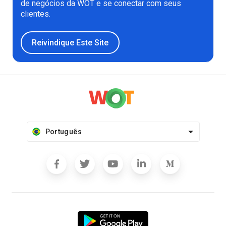
de negócios da WOT e se conectar com seus
clientes.
Reivindique Este Site
Português