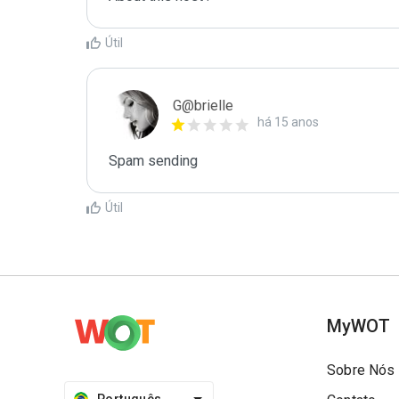
Útil
G@brielle
há 15 anos
Spam sending
Útil
MyWOT
Sobre Nós