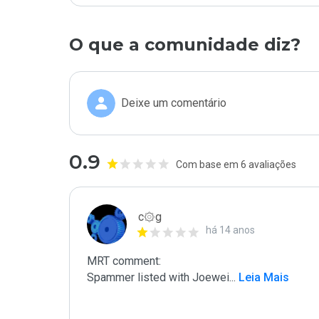
O que a comunidade diz?
Deixe um comentário
0.9
Com base em 6 avaliações
c۞g
há 14 anos
MRT comment:

Spammer listed with Joewei
...
 Leia Mais