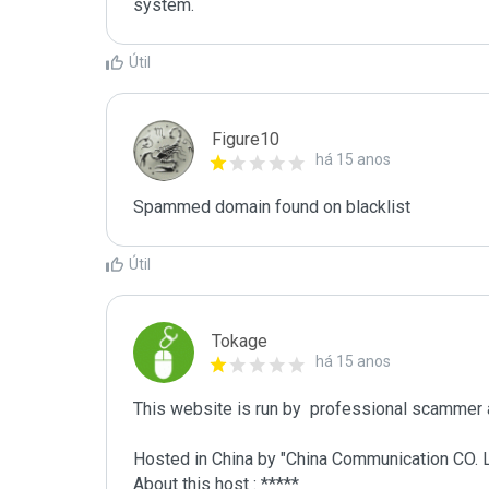
system.
Útil
Figure10
há 15 anos
Spammed domain found on blacklist 
Útil
Tokage
há 15 anos
This website is run by  professional scammer
Hosted in China by "China Communication CO. LTD
About this host : *****