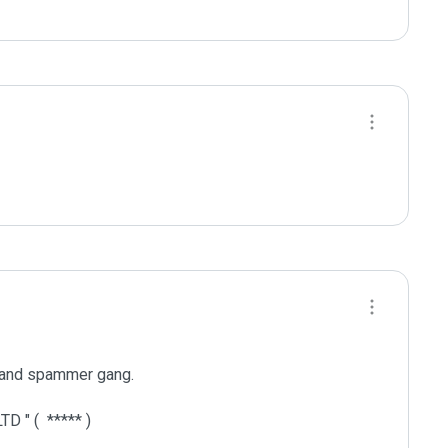
 and spammer gang. 

 " (  ***** )
