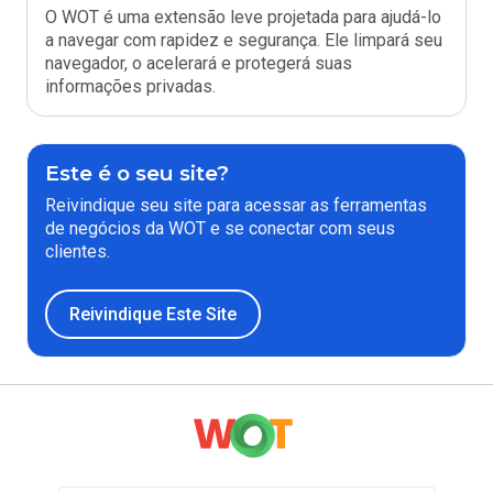
O WOT é uma extensão leve projetada para ajudá-lo
a navegar com rapidez e segurança. Ele limpará seu
navegador, o acelerará e protegerá suas
informações privadas.
Este é o seu site?
Reivindique seu site para acessar as ferramentas
de negócios da WOT e se conectar com seus
clientes.
Reivindique Este Site