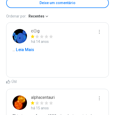
Deixe um comentário
Ordenar por:
Recentes
c۞g
há 14 anos
...
 Leia Mais
Útil
alphacentauri
há 15 anos