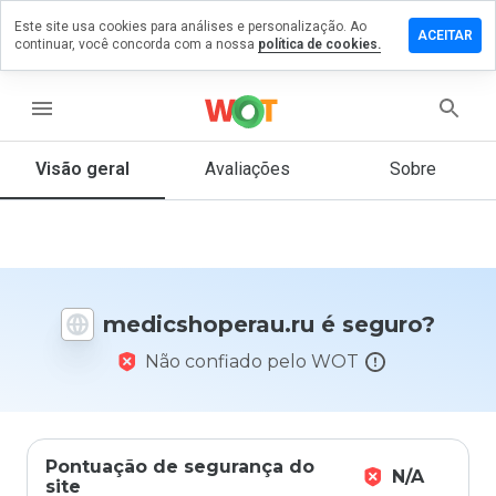
Este site usa cookies para análises e personalização. Ao
e um
ACEITAR
continuar, você concorda com a nossa
política de cookies.
tário em
shoperau.ru
menu
Visão geral
Avaliações
Sobre
De 1
a 5,
que
nota
você
daria
medicshoperau.ru é seguro?
a
este
Não confiado pelo WOT
site?
Pontuação de segurança do
N/A
site