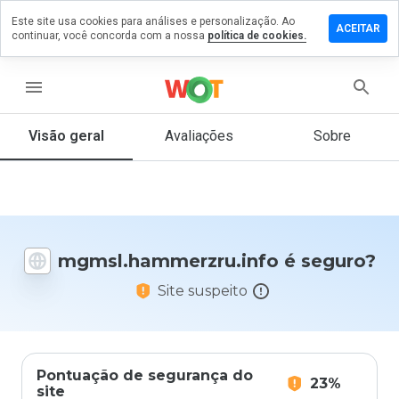
Este site usa cookies para análises e personalização. Ao
m comentário
ACEITAR
continuar, você concorda com a nossa
política de cookies.
ammerzru.info
menu
Visão geral
Avaliações
Sobre
De 1
a 5,
que
nota
você
daria
mgmsl.hammerzru.info é seguro?
a
este
Site suspeito
site?
Pontuação de segurança do
23%
site